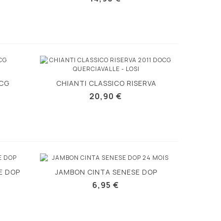
OCG
CHIANTI CLASSICO RISERVA
Vue rapide
DOCG...
20,90 €
E DOP
JAMBON CINTA SENESE DOP
Vue rapide
6,95 €