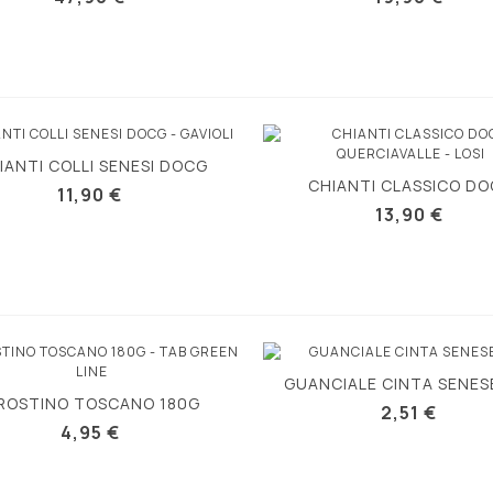
IANTI COLLI SENESI DOCG
Vue rapide
CHIANTI CLASSICO D
Vue rapide
11,90 €
QUERCIAVALLE
13,90 €
GUANCIALE CINTA SENES
Vue rapide
ROSTINO TOSCANO 180G
Vue rapide
2,51 €
4,95 €