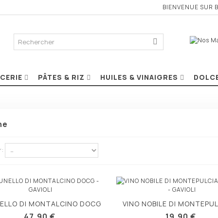
BIENVENUE SUR 
ICERIE
PÂTES & RIZ
HUILES & VINAIGRES
DOLC
ne
r:
ELLO DI MONTALCINO DOCG
VINO NOBILE DI MONTEPU
Vue rapide
Vue rapide
DOCG
47,90 €
19,90 €