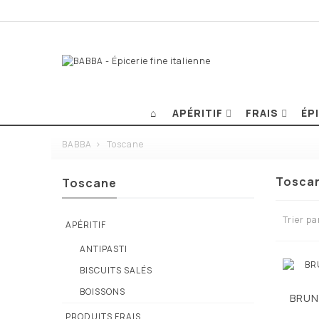
APÉRITIF
FRAIS
ÉP
BABBA
>
Toscane
Tosca
Toscane
Trier pa
APÉRITIF
ANTIPASTI
BISCUITS SALÉS
BOISSONS
BRUN
PRODUITS FRAIS