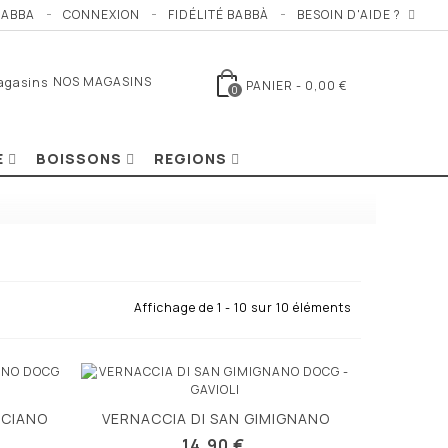
BABBA
CONNEXION
FIDÉLITÉ BABBÀ
BESOIN D'AIDE ?
NOS MAGASINS
PANIER
-
0,00 €
0
E
BOISSONS
REGIONS
Affichage de 1 - 10 sur 10 éléments
LCIANO
VERNACCIA DI SAN GIMIGNANO
Vue rapide
DOCG
14,90 €