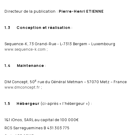
Directeur de la publication :
Pierre-Henri ETIENNE
1.3
Conception et réalisation
:
Sequence-K, 73 Grand-Rue - L-7313 Bergem – Luxembourg
www.sequence-k.com
;
1.4 Maintenance
:
E
DM Concept, 50
rue du Général Metman – 57070 Metz – France
www.dmconcept.fr
;
1.5
Hébergeur
(ci-après « l'hébergeur ») :
1&1 iOnos, SARL au capital de 100 000€
RCS Sarreguemines B 431 303 775