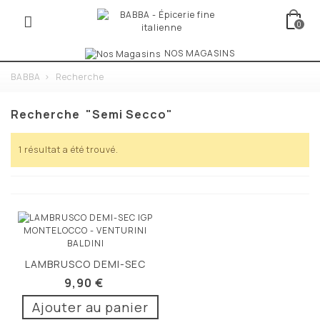
0
NOS MAGASINS
BABBA
>
Recherche
Recherche
"semi Secco"
1 résultat a été trouvé.
LAMBRUSCO DEMI-SEC
IGP MONTELOCCO
9,90 €
Ajouter au panier