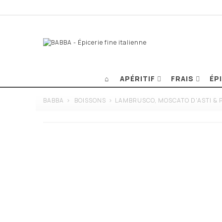
APÉRITIF
FRAIS
ÉP
BABBA
>
BOISSONS
>
LAMBRUSCO, MOSCATO D'ASTI &