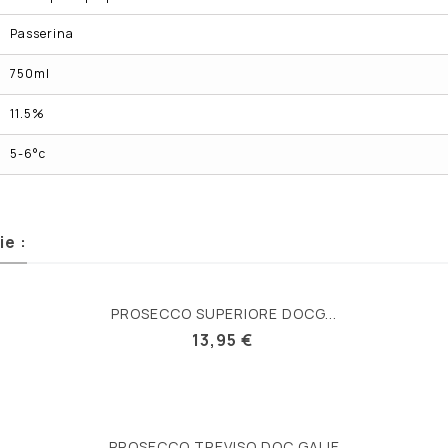
Passerina
750ml
11.5%
5-6°c
e :
PROSECCO SUPERIORE DOCG...
13,95 €
PROSECCO TREVISO DOC GALIE