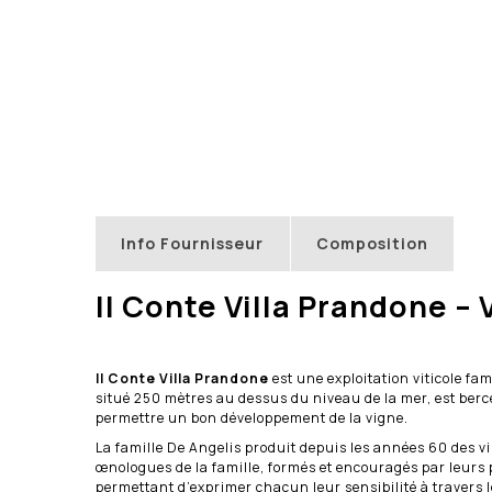
Info Fournisseur
Composition
Il Conte Villa Prandone – 
Il Conte Villa Prandone
est une exploitation viticole fa
situé 250 mètres au dessus du niveau de la mer, est bercé 
permettre un bon développement de la vigne.
La famille De Angelis produit depuis les années 60 des v
œnologues de la famille, formés et encouragés par leurs p
permettant d’exprimer chacun leur sensibilité à travers l