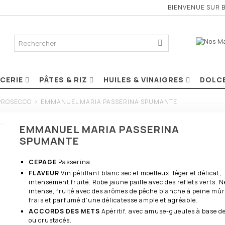
BIENVENUE SUR 
ICERIE
PÂTES & RIZ
HUILES & VINAIGRES
DOLC
 PROSECCO
>
EMMANUEL MARIA PASSERINA SPUMANTE
EMMANUEL MARIA PASSERINA
SPUMANTE
CEPAGE
Passerina
FLAVEUR
Vin pétillant blanc sec et moelleux, léger et délicat,
intensément fruité. Robe jaune paille avec des reflets verts. 
intense, fruité avec des arômes de pêche blanche à peine mûr
frais et parfumé d’une délicatesse ample et agréable.
ACCORDS DES METS
Apéritif, avec amuse-gueules à base d
ou crustacés.