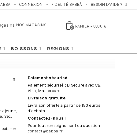
BABBA
CONNEXION
FIDÉLITÉ BABBÀ
BESOIN D'AIDE ?
NOS MAGASINS
PANIER
-
0,00 €
0
E
BOISSONS
REGIONS
Paiement sécurisé
Paiement sécurisé 3D Secure avec CB,
Visa, Mastercard
Livraison gratuite
Livraison offerte à partir de 150 euros
Nez jeune,
d’achats
e. Sec,
Contactez-nous !
Pour tout renseignement ou question
e poisson
contact@babba.fr