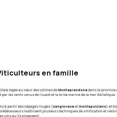
Viticulteurs en famille
miliale logée au cœur des collines de
Monteprandone
dans la province 
par les vents venus de l’ouest et la brise marine de la mer Adriatique.
ins à partir des cépages rouges (
sangiovese
et
montepulciano
) et b
rédécesseurs maîtrisent plusieurs techniques de vinification et vieillis
es vins qu’ils proposent.