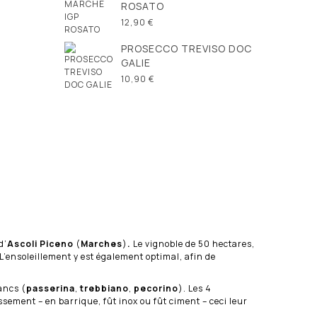
ROSATO
12,90 €
PROSECCO TREVISO DOC
GALIE
10,90 €
d’
Ascoli Piceno
(
Marches
)
.
Le vignoble de 50 hectares,
 L’ensoleillement y est également optimal, afin de
lancs (
passerina
,
trebbiano
,
pecorino
). Les 4
sement – en barrique, fût inox ou fût ciment – ceci leur