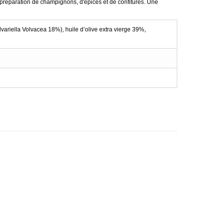
 préparation de champignons, d'épices et de confitures. Une
riella Volvacea 18%), huile d’olive extra vierge 39%,