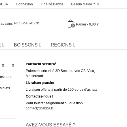
BABBA
Connexion
Fidélité Babbà
Besoin d'aide ?
NOS MAGASINS
Panier
-
0,00 €
0
E
BOISSONS
REGIONS
Paiement sécurisé
Paiement sécurisé 3D Secure avec CB, Visa,
Mastercard
vés dans
Livraison gratuite
s plats.
Livraison offerte à partir de 150 euros d’achats
Contactez-nous !
Pour tout renseignement ou question
contact@babba.fr
AVEZ-VOUS ESSAYÉ ?