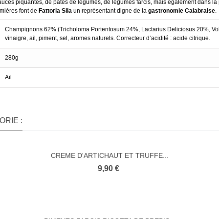
 sauces piquantes, de pâtés de légumes, de légumes farcis, mais également dans la
emières font de
Fattoria Sila
un représentant digne de la
gastronomie Calabraise
.
Champignons 62% (Tricholoma Portentosum 24%, Lactarius Deliciosus 20%, Volva
vinaigre, ail, piment, sel, aromes naturels. Correcteur d’acidité : acide citrique.
280g
Ail
RIE :
CREME D'ARTICHAUT ET TRUFFE...
9,90 €