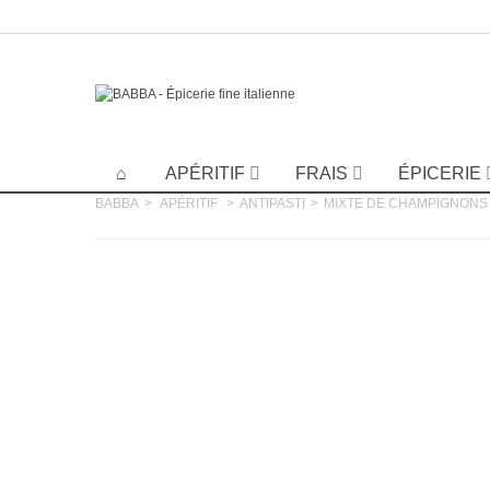
APÉRITIF
FRAIS
ÉPICERIE
BABBA
>
APÉRITIF
>
ANTIPASTI
>
MIXTE DE CHAMPIGNONS