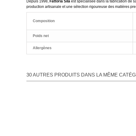
Depuis 1998,
Fattoria Sila
est spécialisée dans la fabrication de
production artisanale et une sélection rigoureuse des matières pr
Composition
Poids net
Allergènes
30 AUTRES PRODUITS DANS LA MÊME CATÉGO