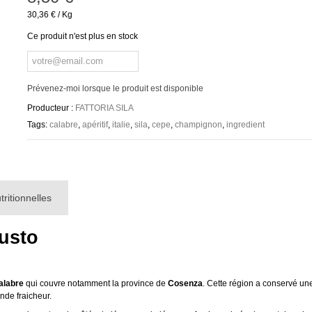
30,36 €
/ Kg
Ce produit n'est plus en stock
Prévenez-moi lorsque le produit est disponible
Producteur :
FATTORIA SILA
Tags:
calabre
,
apéritif
,
italie
,
sila
,
cepe
,
champignon
,
ingredient
tritionnelles
gusto
alabre
qui couvre notamment la province de
Cosenza
. Cette région a conservé une
nde fraicheur.