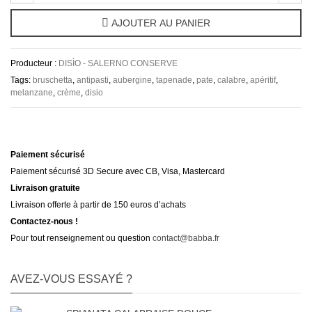
AJOUTER AU PANIER
Producteur :
DISÌO - SALERNO CONSERVE
Tags:
bruschetta
,
antipasti
,
aubergine
,
tapenade
,
pate
,
calabre
,
apéritif
,
melanzane
,
crème
,
disio
Paiement sécurisé
Paiement sécurisé 3D Secure avec CB, Visa, Mastercard
Livraison gratuite
Livraison offerte à partir de 150 euros d’achats
Contactez-nous !
Pour tout renseignement ou question
contact@babba.fr
AVEZ-VOUS ESSAYÉ ?