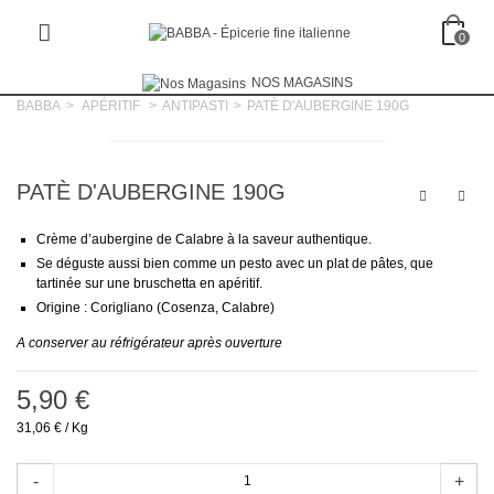
0
NOS MAGASINS
BABBA
>
APÉRITIF
>
ANTIPASTI
>
PATÈ D'AUBERGINE 190G
PATÈ D'AUBERGINE 190G
Crème d’aubergine de Calabre à la saveur authentique.
Se déguste aussi bien comme un pesto avec un plat de pâtes, que
tartinée sur une bruschetta en apéritif.
Origine : Corigliano (Cosenza, Calabre)
A conserver au réfrigérateur après ouverture
5,90 €
31,06 €
/ Kg
-
+