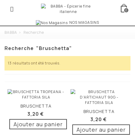
0
NOS MAGASINS
BABBA
>
Recherche
Recherche
"bruschetta"
13 résultats ont été trouvés.
BRUSCHETTA
BRUSCHETTA
TROPEANA 90G
3,20 €
D'ARTICHAUT 90G
3,20 €
Ajouter au panier
Ajouter au panier