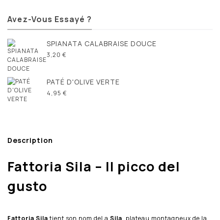
Avez-Vous Essayé ?
SPIANATA CALABRAISE DOUCE
3,20 €
PATÉ D'OLIVE VERTE
4,95 €
Description
Fattoria Sila – Il picco del
gusto
Fattoria Sila
tient son nom deLa
Sila
, plateau montagneux de la