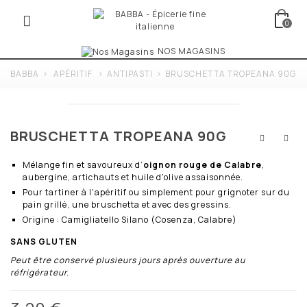
0
NOS MAGASINS
BABBA
>
APÉRITIF
>
ANTIPASTI
>
BRUSCHETTA TROPEANA 90G
BRUSCHETTA TROPEANA 90G
Mélange fin et savoureux d’
oignon rouge de Calabre
,
aubergine, artichauts et huile d'olive assaisonnée.
Pour tartiner à l'apéritif ou simplement pour grignoter sur du
pain grillé, une bruschetta et avec des gressins.
Origine : Camigliatello Silano (Cosenza, Calabre)
SANS GLUTEN
Peut être conservé plusieurs jours après ouverture au
réfrigérateur.