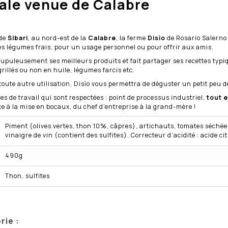
nale venue de Calabre
 de
Sibari
, au nord-est de la
Calabre
, la ferme
Disìo
de Rosario Salerno 
 des légumes frais, pour un usage personnel ou pour offrir aux amis.
crupuleusement ses meilleurs produits et fait partager ses recettes ty
illés ou non en huile, légumes farcis etc.
oute autre utilisation, Disìo vous permettra de déguster un petit peu d
les de travail qui sont respectées : point de processus industriel,
tout e
ce à la mise en bocaux, du chef d’entreprise à la grand-mère !
Piment (olives vertes, thon 10%, câpres), artichauts, tomates séchées,
vinaigre de vin (contient des sulfites). Correcteur d’acidité : acide ci
490g
Thon, sulfites
rie :