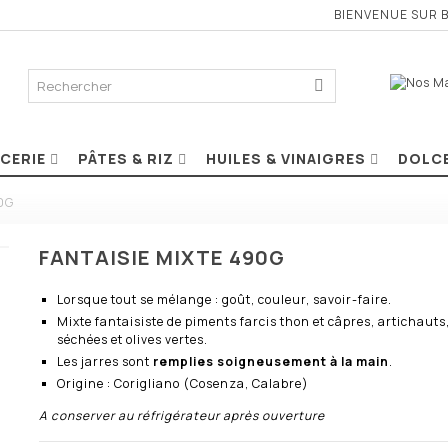
BIENVENUE SUR 
ICERIE
PÂTES & RIZ
HUILES & VINAIGRES
DOLC
0G
FANTAISIE MIXTE 490G
Lorsque tout se mélange : goût, couleur, savoir-faire.
Mixte fantaisiste de piments farcis thon et câpres, artichauts
séchées et olives vertes.
Les jarres sont
remplies soigneusement à la main
.
Origine : Corigliano (Cosenza, Calabre)
A conserver au réfrigérateur après ouverture