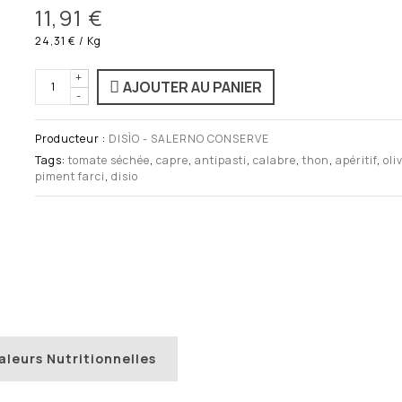
11,91 €
24,31 €
/ Kg
+
AJOUTER AU PANIER
-
Producteur :
DISÌO - SALERNO CONSERVE
Tags:
tomate séchée
,
capre
,
antipasti
,
calabre
,
thon
,
apéritif
,
oli
piment farci
,
disio
aleurs Nutritionnelles