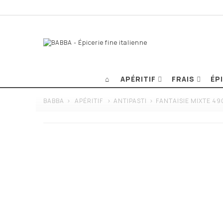
APÉRITIF
FRAIS
ÉP
BABBA
>
APÉRITIF
>
ANTIPASTI
>
FANTAISIE MIXTE 49