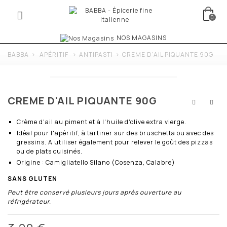
0
NOS MAGASINS
BABBA
>
APÉRITIF
>
ANTIPASTI
>
CREME D'AIL PIQUANTE 90G
CREME D'AIL PIQUANTE 90G
Crème d'ail au piment et à l'huile d'olive extra vierge.
Idéal pour l'apéritif, à tartiner sur des bruschetta ou avec des
gressins. A utiliser également pour relever le goût des pizzas
ou de plats cuisinés.
Origine : Camigliatello Silano (Cosenza, Calabre)
SANS GLUTEN
Peut être conservé plusieurs jours après ouverture au
réfrigérateur.