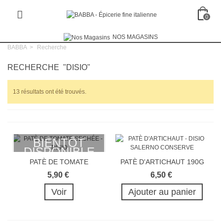
0
NOS MAGASINS
BABBA
>
Recherche
RECHERCHE
"DISIO"
13 résultats ont été trouvés.
BIENTÔT
DISPONIBLE
PATÈ DE TOMATE
PATÈ D'ARTICHAUT 190G
SECHÉE 190G
5,90 €
6,50 €
Voir
Ajouter au panier