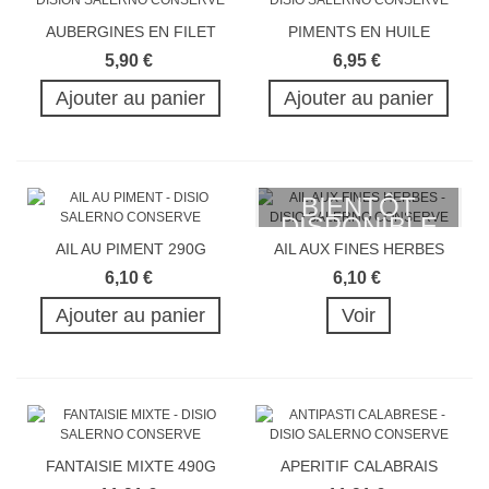
AUBERGINES EN FILET
PIMENTS EN HUILE
290G
D'OLIVE 290G
5,90 €
6,95 €
Ajouter au panier
Ajouter au panier
BIENTÔT
DISPONIBLE
AIL AU PIMENT 290G
AIL AUX FINES HERBES
290G
6,10 €
6,10 €
Ajouter au panier
Voir
FANTAISIE MIXTE 490G
APERITIF CALABRAIS
490G