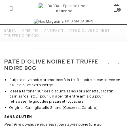
0
NOS MAGASINS
BABBA
>
APÉRITIF
>
ANTIPASTI
>
PATÉ D'OLIVE NOIRE ET
TRUFFE NOIRE 90G
PATÉ D'OLIVE NOIRE ET TRUFFE
NOIRE 90G
Pulpe d’olive noire aromatisée à la truffe noire et conservée en
huile d’olive extra vierge.
Idéal à tartiner sur des biscuits salés (bruschetta, crostini,
pain sarde, etc.) pour un apéritif entre amis ou pour
rehausser le goût des pizzas et foccacias.
Origine : Camigliatello Silano (Cosenza, Calabre)
SANS GLUTEN
Peut être conservé plusieurs jours après ouverture au