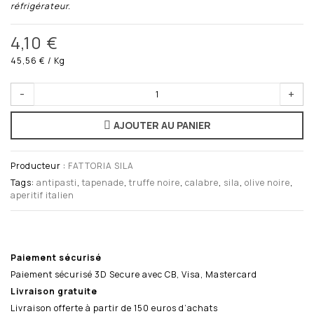
réfrigérateur.
4,10 €
45,56 €
/ Kg
-
+
AJOUTER AU PANIER
Producteur :
FATTORIA SILA
Tags:
antipasti
,
tapenade
,
truffe noire
,
calabre
,
sila
,
olive noire
,
aperitif italien
Paiement sécurisé
Paiement sécurisé 3D Secure avec CB, Visa, Mastercard
Livraison gratuite
Livraison offerte à partir de 150 euros d’achats