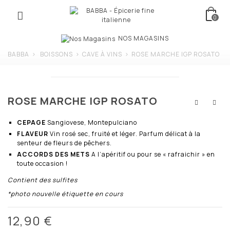
0
NOS MAGASINS
BABBA
>
BOISSONS
>
CAVE À VINS
>
ROSE MARCHE IGP ROSATO
ROSE MARCHE IGP ROSATO
CEPAGE
Sangiovese, Montepulciano
FLAVEUR
Vin rosé sec, fruité et léger. Parfum délicat à la
senteur de fleurs de pêchers.
ACCORDS DES METS
A l’apéritif ou pour se « rafraichir » en
toute occasion !
Contient des sulfites
*photo nouvelle étiquette en cours
12,90 €