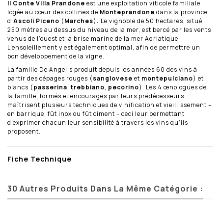
Il Conte Villa Prandone
est une exploitation viticole familiale
logée au cœur des collines de
Monteprandone
dans la province
d’
Ascoli Piceno
(
Marches
)
.
Le vignoble de 50 hectares, situé
250 mètres au dessus du niveau de la mer, est bercé par les vents
venus de l’ouest et la brise marine de la mer Adriatique.
L’ensoleillement y est également optimal, afin de permettre un
bon développement de la vigne.
La famille De Angelis produit depuis les années 60 des vins à
partir des cépages rouges (
sangiovese
et
montepulciano
) et
blancs (
passerina
,
trebbiano
,
pecorino
). Les 4 œnologues de
la famille, formés et encouragés par leurs prédécesseurs
maîtrisent plusieurs techniques de vinification et vieillissement –
en barrique, fût inox ou fût ciment – ceci leur permettant
d’exprimer chacun leur sensibilité à travers les vins qu’ils
proposent.
Fiche Technique
30 Autres Produits Dans La Même Catégorie :