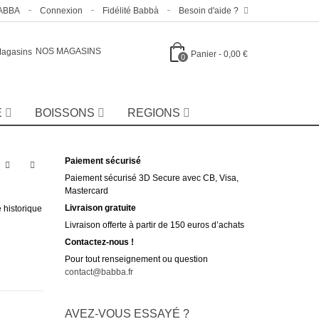
BABBA
Connexion
Fidélité Babbà
Besoin d'aide ?
NOS MAGASINS
Panier
-
0,00 €
0
E
BOISSONS
REGIONS
Paiement sécurisé
Paiement sécurisé 3D Secure avec CB, Visa,
Mastercard
Livraison gratuite
 historique
Livraison offerte à partir de 150 euros d’achats
Contactez-nous !
Pour tout renseignement ou question
contact@babba.fr
AVEZ-VOUS ESSAYÉ ?