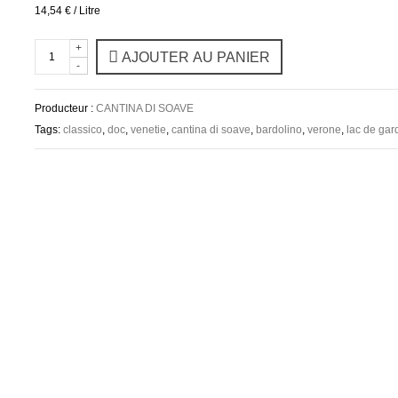
14,54 €
/ Litre
+
AJOUTER AU PANIER
-
Producteur :
CANTINA DI SOAVE
Tags:
classico
,
doc
,
venetie
,
cantina di soave
,
bardolino
,
verone
,
lac de gar