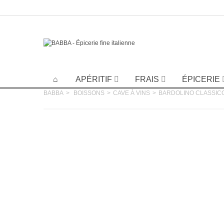
APÉRITIF
FRAIS
ÉPICERIE
BABBA
>
BOISSONS
>
CAVE À VINS
>
BARDOLINO CLASSIC