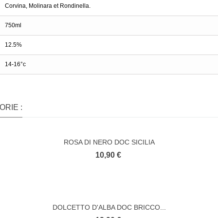
Corvina, Molinara et Rondinella.
750ml
12.5%
14-16°c
RIE :
ROSA DI NERO DOC SICILIA
10,90 €
DOLCETTO D'ALBA DOC BRICCO...