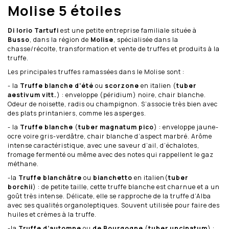
Molise 5 étoiles
Di Iorio Tartufi
est une petite entreprise familiale située à
Busso
, dans la région de
Molise
, spécialisée dans la
chasse/récolte, transformation et vente de truffes et produits à la
truffe.
Les principales truffes ramassées dans le Molise sont :
- la
Truffe blanche d’été
ou
scorzone
en italien (
tuber
aestivum vitt.
) : enveloppe (péridium) noire, chair blanche.
Odeur de noisette, radis ou champignon. S’associe très bien avec
des plats printaniers, comme les asperges.
- la
Truffe blanche
(
tuber magnatum pico
) : enveloppe jaune-
ocre voire gris-verdâtre, chair blanche d’aspect marbré. Arôme
intense caractéristique, avec une saveur d’ail, d’échalotes,
fromage fermenté ou même avec des notes qui rappellent le gaz
méthane.
-la
Truffe blanchâtre
ou
bianchetto
en italien(
tuber
borchii
) : de petite taille, cette truffe blanche est charnue et a un
goût très intense. Délicate, elle se rapproche de la truffe d’Alba
avec ses qualités organoleptiques. Souvent utilisée pour faire des
huiles et crèmes à la truffe.
-la
Truffe d’automne
ou
de Bourgogne
(
tuber uncinatum
) :