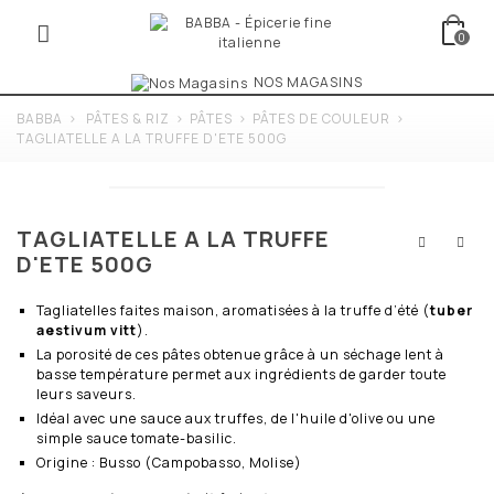
0
NOS MAGASINS
BABBA
>
PÂTES & RIZ
>
PÂTES
>
PÂTES DE COULEUR
>
TAGLIATELLE A LA TRUFFE D'ETE 500G
TAGLIATELLE A LA TRUFFE
D'ETE 500G
Tagliatelles faites maison, aromatisées à la truffe d’été (
tuber
aestivum vitt
).
La porosité de ces pâtes obtenue grâce à un séchage lent à
basse température permet aux ingrédients de garder toute
leurs saveurs.
Idéal avec une sauce aux truffes, de l'huile d'olive ou une
simple sauce tomate-basilic.
Origine : Busso (Campobasso, Molise)