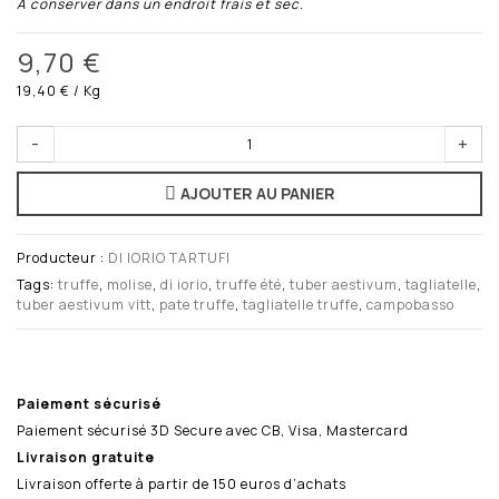
A conserver dans un endroit frais et sec.
9,70 €
19,40 €
/ Kg
-
+
AJOUTER AU PANIER
Producteur :
DI IORIO TARTUFI
Tags:
truffe
,
molise
,
di iorio
,
truffe été
,
tuber aestivum
,
tagliatelle
,
tuber aestivum vitt
,
pate truffe
,
tagliatelle truffe
,
campobasso
Paiement sécurisé
Paiement sécurisé 3D Secure avec CB, Visa, Mastercard
Livraison gratuite
Livraison offerte à partir de 150 euros d’achats