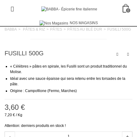
0
NOS MAGASINS
BABBA
>
PÂTES & RIZ
>
PÂTES
>
PÂTES AU BLÉ DUR
>
FUSILLI 500G
FUSILLI 500G
« Célèbres » pâtes en spirale, les Fusilli sont un produit traditionnel du
Molise.
Idéal avec une sauce épaisse qui sera retenu entre les torsades de la
pâte.
Origine : Campofilone (Fermo, Marches)
3,60 €
7,20 €
/ Kg
Attention: derniers produits en stock !
-
+