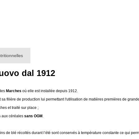
tritionnelles
’uovo dal 1912
 des
Marches
où elle est installée depuis 1912.
 filière de production lui permettant l'utilisation de matières premières de grande
es et traité sur place ;
es aux céréales
sans OGM
.
rains de blé récoltés durant l’été sont conservés à température constante ce qui per