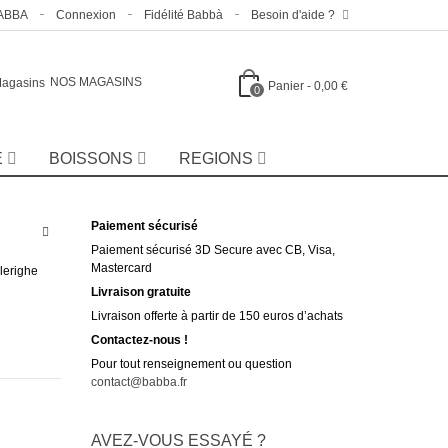
BABBA
Connexion
Fidélité Babbà
Besoin d'aide ?
NOS MAGASINS
Panier
-
0,00 €
0
E
BOISSONS
REGIONS
Paiement sécurisé
Paiement sécurisé 3D Secure avec CB, Visa,
Mastercard
llerighe
Livraison gratuite
Livraison offerte à partir de 150 euros d’achats
Contactez-nous !
Pour tout renseignement ou question
contact@babba.fr
AVEZ-VOUS ESSAYÉ ?