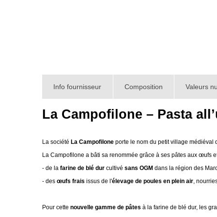
Info fournisseur
Composition
Valeurs nu
La Campofilone – Pasta all
La société
La Campofilone
porte le nom du petit village médiéval
La Campofilone a bâti sa renommée grâce à ses pâtes aux œufs et sa
- de la
farine de blé dur
cultivé
sans OGM
dans la région des March
- des
œufs frais
issus de l'
élevage de poules en plein air
, nourri
Pour cette
nouvelle gamme de pâtes
à la farine de blé dur, les g