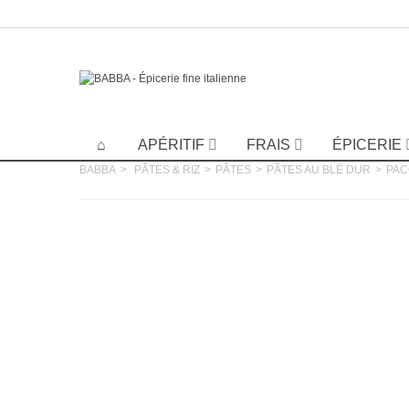
APÉRITIF
FRAIS
ÉPICERIE
BABBA
>
PÂTES & RIZ
>
PÂTES
>
PÂTES AU BLÉ DUR
>
PAC