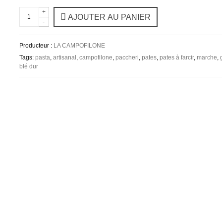
+
AJOUTER AU PANIER
-
Producteur :
LA CAMPOFILONE
Tags:
pasta
,
artisanal
,
campofilone
,
paccheri
,
pates
,
pates à farcir
,
marche
,
blé dur