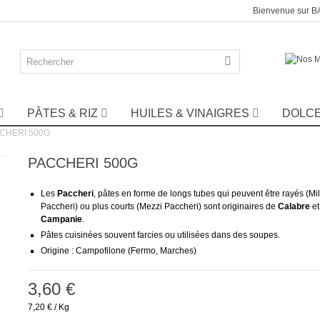
Bienvenue sur 
PÂTES & RIZ
HUILES & VINAIGRES
DOLC
CHERI 500G
PACCHERI 500G
Les
Paccheri
, pâtes en forme de longs tubes qui peuvent être rayés (Mi
Paccheri) ou plus courts (Mezzi Paccheri) sont originaires de
Calabre
et
Campanie
.
Pâtes cuisinées souvent farcies ou utilisées dans des soupes.
Origine : Campofilone (Fermo, Marches)
3,60 €
7,20 €
/ Kg