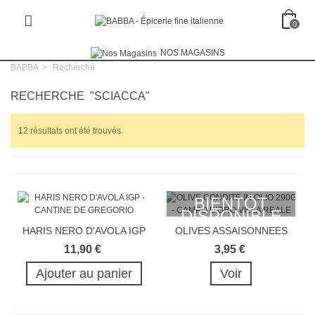
0
NOS MAGASINS
BABBA
>
Recherche
RECHERCHE
"SCIACCA"
12 résultats ont été trouvés.
BIENTÔT
DISPONIBLE
HARIS NERO D'AVOLA IGP
OLIVES ASSAISONNEES
A...
11,90 €
3,95 €
Ajouter au panier
Voir