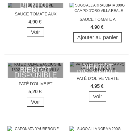
BIENTÔT
DISPONIBLE
SAUCE TOMATE AUX
SAUCE TOMATE A
OLIVES 300G
4,90 €
L'ARRABBIATA...
4,90 €
Voir
Ajouter au panier
BIENTÔT
BIENTÔT
DISPONIBLE
DISPONIBLE
PATÉ D'OLIVE VERTE
PATÉ D'OLIVE ET
4,95 €
ANCHOIS 180G
5,20 €
Voir
Voir