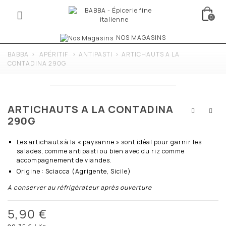
0
NOS MAGASINS
BABBA
>
APÉRITIF
>
ANTIPASTI
>
ARTICHAUTS A LA
CONTADINA 290G
ARTICHAUTS A LA CONTADINA
290G
Les artichauts à la « paysanne » sont idéal pour garnir les
salades, comme antipasti ou bien avec du riz comme
accompagnement de viandes.
Origine : Sciacca (Agrigente, Sicile)
A conserver au réfrigérateur après ouverture
5,90 €