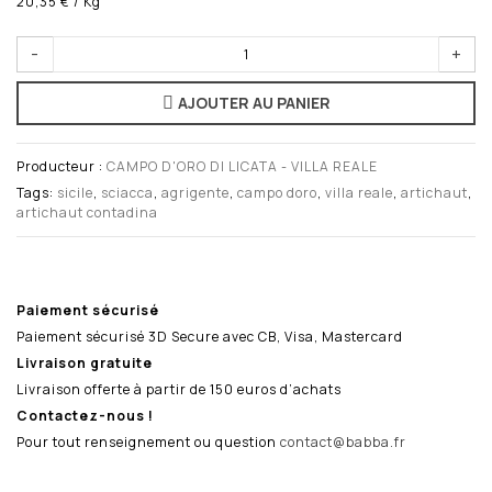
20,35 €
/ Kg
-
+
AJOUTER AU PANIER
Producteur :
CAMPO D'ORO DI LICATA - VILLA REALE
Tags:
sicile
,
sciacca
,
agrigente
,
campo doro
,
villa reale
,
artichaut
,
artichaut contadina
Paiement sécurisé
Paiement sécurisé 3D Secure avec CB, Visa, Mastercard
Livraison gratuite
Livraison offerte à partir de 150 euros d’achats
Contactez-nous !
Pour tout renseignement ou question
contact@babba.fr