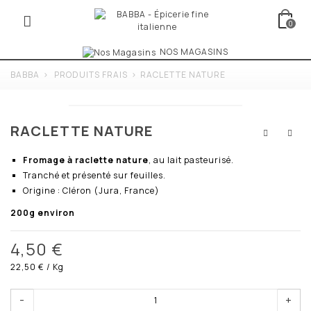
0
NOS MAGASINS
BABBA
>
PRODUITS FRAIS
>
RACLETTE NATURE
RACLETTE NATURE
Fromage à raclette nature
, au lait pasteurisé.
Tranché et présenté sur feuilles.
Origine : Cléron (Jura, France)
200g environ
4,50 €
22,50 €
/ Kg
-
+