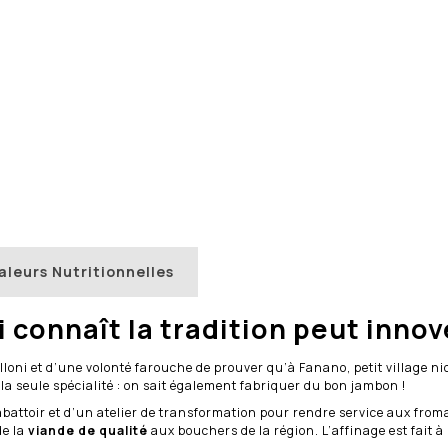
aleurs Nutritionnelles
i connaît la tradition peut innov
 Pelloni et d’une volonté farouche de prouver qu’à Fanano, petit village n
pas la seule spécialité : on sait également fabriquer du bon jambon !
abattoir et d’un atelier de transformation pour rendre service aux froma
de la
viande de qualité
aux bouchers de la région. L’affinage est fait