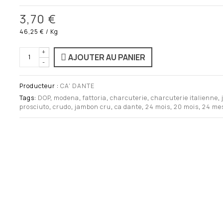
3,70 €
46,25 €
/ Kg
+
AJOUTER AU PANIER
-
Producteur :
CA' DANTE
Tags:
DOP
,
modena
,
fattoria
,
charcuterie
,
charcuterie italienne
,
prosciuto
,
crudo
,
jambon cru
,
ca dante
,
24 mois
,
20 mois
,
24 me