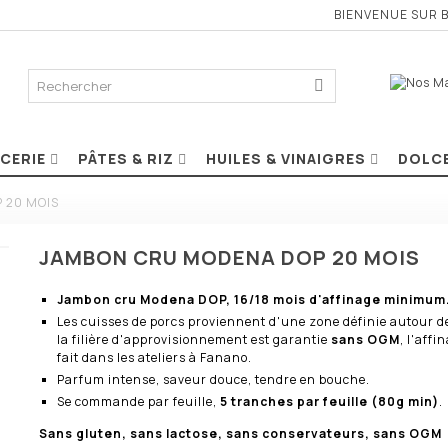
BIENVENUE SUR 
ICERIE
PÂTES & RIZ
HUILES & VINAIGRES
DOLC
 20 MOIS
JAMBON CRU MODENA DOP 20 MOIS
Jambon cru Modena DOP, 16/18 mois d'affinage minimum
Les cuisses de porcs proviennent d'une zone définie autour 
la filière d'approvisionnement est garantie
sans OGM
, l'affi
fait dans les ateliers à Fanano.
Parfum intense, saveur douce, tendre en bouche.
Se commande par feuille,
5 tranches par feuille (80g min)
.
Sans gluten, sans lactose, sans conservateurs, sans OGM