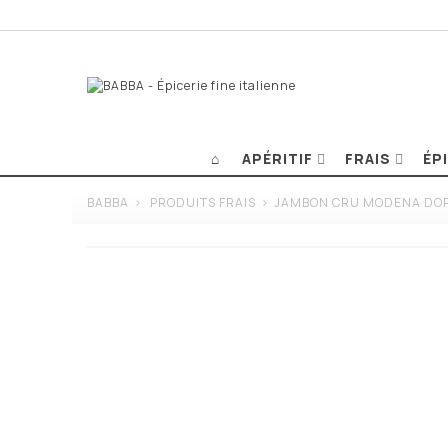
APÉRITIF
FRAIS
ÉP
BABBA
>
PRODUITS FRAIS
>
JAMBON CRU MODENA DOP