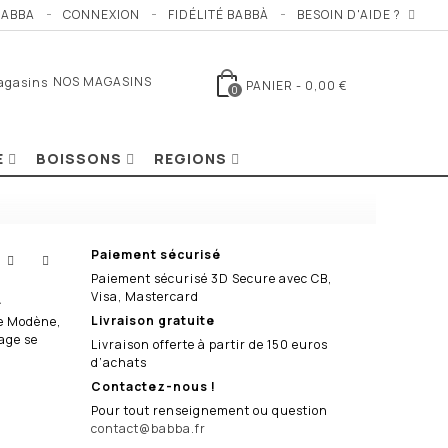
BABBA
CONNEXION
FIDÉLITÉ BABBÀ
BESOIN D'AIDE ?
NOS MAGASINS
PANIER
-
0,00 €
0
E
BOISSONS
REGIONS
Paiement sécurisé
Paiement sécurisé 3D Secure avec CB,
Visa, Mastercard
.
Livraison gratuite
de Modène,
nage se
Livraison offerte à partir de 150 euros
d’achats
Contactez-nous !
Pour tout renseignement ou question
contact@babba.fr