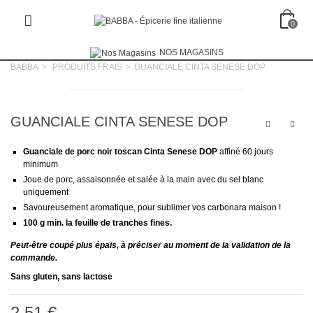
0
NOS MAGASINS
BABBA
>
PRODUITS FRAIS
>
GUANCIALE CINTA SENESE DOP
GUANCIALE CINTA SENESE DOP
Guanciale de porc noir toscan Cinta Senese DOP
affiné 60 jours
minimum
Joue de porc, assaisonnée et salée à la main avec du sel blanc
uniquement
Savoureusement aromatique, pour sublimer vos carbonara maison !
100 g min. la feuille de tranches fines.
Peut-être coupé plus épais, à préciser au moment de la validation de la
commande.
Sans gluten, sans lactose
2,51 €