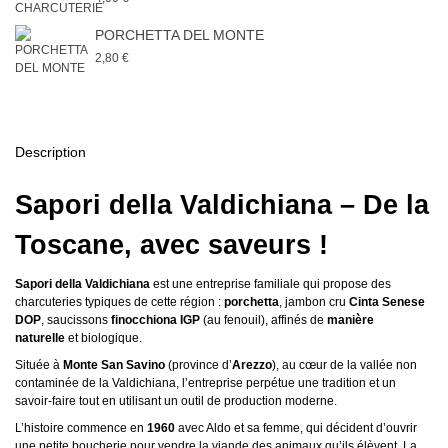
PORCHETTA DEL MONTE
2,80 €
Description
Sapori della Valdichiana – De la
Toscane, avec saveurs !
Sapori della Valdichiana
est une entreprise familiale qui propose des
charcuteries typiques de cette région :
porchetta
, jambon cru
Cinta Senese
DOP
, saucissons
finocchiona
IGP
(au fenouil), affinés de
manière
naturelle
et biologique.
Située à
Monte San Savino
(province d’
Arezzo
), au cœur de la vallée non
contaminée de la Valdichiana, l’entreprise perpétue une tradition et un
savoir-faire tout en utilisant un outil de production moderne.
L’histoire commence en
1960
avec Aldo et sa femme, qui décident d’ouvrir
une petite boucherie pour vendre la viande des animaux qu’ils élèvent. La