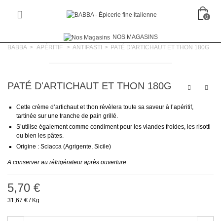
0
NOS MAGASINS
BABBA
>
APÉRITIF
>
ANTIPASTI
>
PATÉ D'ARTICHAUT ET THON 180G
PATÉ D'ARTICHAUT ET THON 180G
Cette crème d’artichaut et thon révèlera toute sa saveur à l’apéritif,
tartinée sur une tranche de pain grillé.
S’utilise également comme condiment pour les viandes froides, les risotti
ou bien les pâtes.
Origine : Sciacca (Agrigente, Sicile)
A conserver au réfrigérateur après ouverture
5,70 €
31,67 €
/ Kg