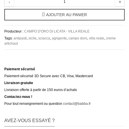
-
+
AJOUTER AU PANIER
Producteur :
CAMPO D'ORO DI LICATA - VILLA REALE
Tags:
antipasti
,
sicile
,
sciacca
,
agrigente
,
campo doro
,
villa reale
,
creme
artichaut
Paiement sécurisé
Paiement sécurisé 3D Secure avec CB, Visa, Mastercard
Livraison gratuite
Livraison offerte à partir de 150 euros d’achats
Contactez-nous !
Pour tout renseignement ou question
contact@babba.fr
AVEZ-VOUS ESSAYÉ ?