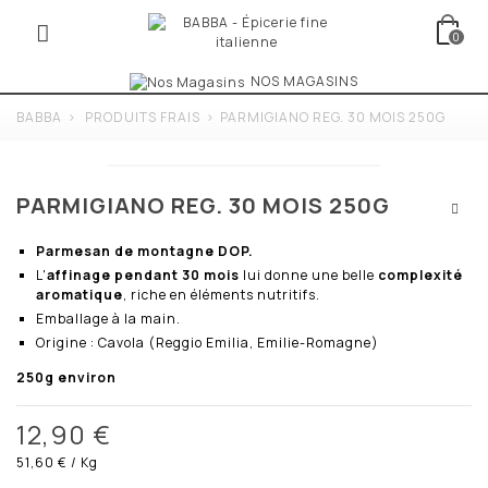
0
NOS MAGASINS
BABBA
>
PRODUITS FRAIS
>
PARMIGIANO REG. 30 MOIS 250G
PARMIGIANO REG. 30 MOIS 250G
Parmesan de montagne DOP.
L'
affinage pendant 30 mois
lui donne une belle
complexité
aromatique
, riche en éléments nutritifs.
Emballage à la main.
Origine : Cavola (Reggio Emilia, Emilie-Romagne)
250g environ
12,90 €
51,60 €
/ Kg