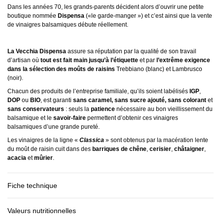
Dans les années 70, les grands-parents décident alors d’ouvrir une petite
boutique nommée
Dispensa
(«le garde-manger ») et c’est ainsi que la vente
de vinaigres balsamiques débute réellement.
La Vecchia Dispensa
assure sa réputation par la qualité de son travail
d’artisan où
tout est fait main
jusqu’à l’étiquette
et par
l’extrême exigence
dans la sélection des moûts de raisins
Trebbiano (blanc) et Lambrusco
(noir).
Chacun des produits de l’entreprise familiale, qu’ils soient labélisés
IGP
,
DOP
ou
BIO
, est garanti
sans caramel, sans sucre ajouté, sans colorant
et
sans conservateurs
: seuls la
patience
nécessaire au bon vieillissement du
balsamique et le
savoir-faire
permettent d’obtenir ces vinaigres
balsamiques d’une grande pureté.
Les vinaigres de la ligne «
Classica
» sont obtenus par la macération lente
du moût de raisin cuit dans des
barriques de chêne
,
cerisier
,
châtaigner
,
acacia
et
mûrier
.
Fiche technique
Valeurs nutritionnelles