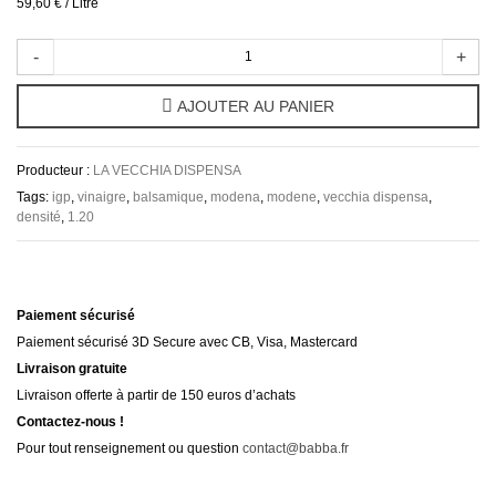
59,60 €
/ Litre
-
+
AJOUTER AU PANIER
Producteur :
LA VECCHIA DISPENSA
Tags:
igp
,
vinaigre
,
balsamique
,
modena
,
modene
,
vecchia dispensa
,
densité
,
1.20
Paiement sécurisé
Paiement sécurisé 3D Secure avec CB, Visa, Mastercard
Livraison gratuite
Livraison offerte à partir de 150 euros d’achats
Contactez-nous !
Pour tout renseignement ou question
contact@babba.fr