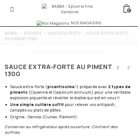
0
NOS MAGASINS
BABBA
>
ÉPICERIE
>
SAUCES & PESTO
>
SAUCE EXTRA-FORTE
AU PIMENT 130G
SAUCE EXTRA-FORTE AU PIMENT
130G
Sauce extra-forte (
picantissima
!) préparée avec
2 types de
piments
(Cayenne et Capsicum annuum) pour une véritable
explosion piquante et réveiller le diable qui est en vous !!
Une simple cuillère suffit
pour relever vos antipasti,
canapés ou plats de pâtes.
Origine : Genola (Cuneo, Piémont)
Conserver au réfrigérateur après ouverture. Contient des
sulfites.