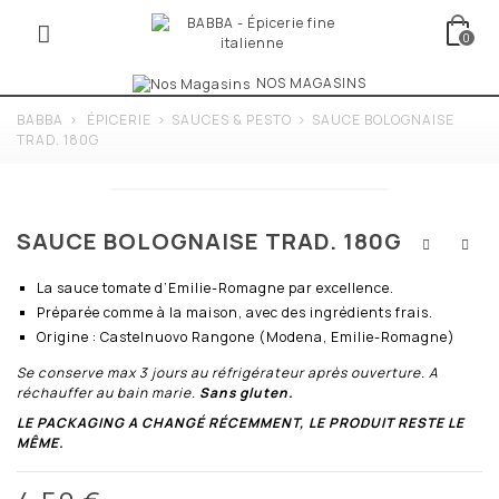
0
NOS MAGASINS
BABBA
>
ÉPICERIE
>
SAUCES & PESTO
>
SAUCE BOLOGNAISE
TRAD. 180G
SAUCE BOLOGNAISE TRAD. 180G
La sauce tomate d’Emilie-Romagne par excellence.
Préparée comme à la maison, avec des ingrédients frais.
Origine : Castelnuovo Rangone (Modena, Emilie-Romagne)
Se conserve max 3 jours au réfrigérateur après ouverture. A
réchauffer au bain marie.
Sans gluten.
LE PACKAGING A CHANG
É
R
É
CEMMENT, LE PRODUIT RESTE LE
MÊME.