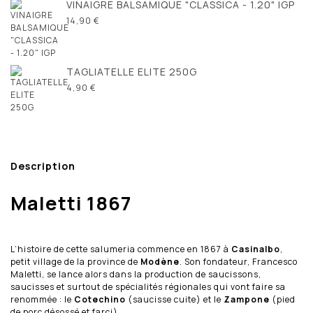
VINAIGRE BALSAMIQUE "CLASSICA - 1.20" IGP
14,90 €
TAGLIATELLE ELITE 250G
4,90 €
Description
Maletti 1867
L’histoire de cette salumeria commence en 1867 à
Casinalbo
,
petit village de la province de
Modène
. Son fondateur, Francesco
Maletti, se lance alors dans la production de saucissons,
saucisses et surtout de spécialités régionales qui vont faire sa
renommée : le
Cotechino
(saucisse cuite) et le
Zampone
(pied
de porc désossé et farci).