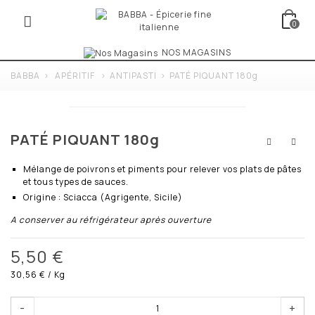
0
NOS MAGASINS
BABBA
>
APÉRITIF
>
ANTIPASTI
>
PATÉ PIQUANT 180g
PATÉ PIQUANT 180g
Mélange de poivrons et piments pour relever vos plats de pâtes
et tous types de sauces.
Origine : Sciacca (Agrigente, Sicile)
A conserver au réfrigérateur après ouverture
5,50 €
30,56 €
/ Kg
-
+