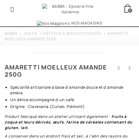
0
NOS MAGASINS
BABBA
>
DOLCE
>
GÂTEAUX & BISCUITS SUCRÉS
>
AMARETTI
MOELLEUX AMANDE 250G
AMARETTI MOELLEUX AMANDE
250G
Spécialité artisanale à base d’amande douce et d’amande
amère.
Un délice accompagné d’un café.
Origine : Clavesana (Cuneo, Piémont)
Produit fabriqué dans un atelier utilisant également :
fruits à
coque et leurs dérivés, œufs, farine de céréales contenant du
gluten, lait.
A conserver dans un endroit frais et sec, à l’abri des rayons du