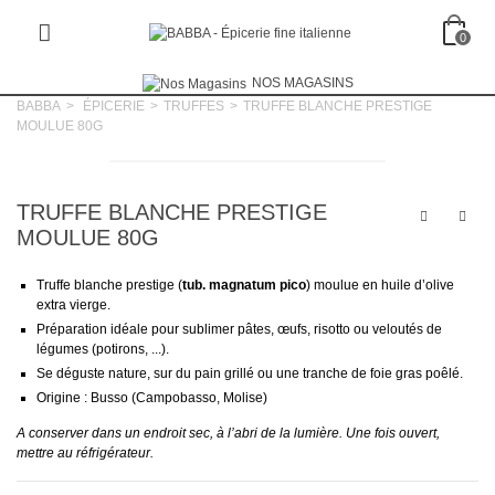
0
NOS MAGASINS
BABBA
>
ÉPICERIE
>
TRUFFES
>
TRUFFE BLANCHE PRESTIGE
MOULUE 80G
TRUFFE BLANCHE PRESTIGE
MOULUE 80G
Truffe blanche prestige (
tub. magnatum pico
) moulue en huile d’olive
extra vierge.
Préparation idéale pour sublimer pâtes, œufs, risotto ou veloutés de
légumes (potirons, ...).
Se déguste nature, sur du pain grillé ou une tranche de foie gras poêlé.
Origine : Busso (Campobasso, Molise)
A conserver dans un endroit sec, à l’abri de la lumière. Une fois ouvert,
mettre au réfrigérateur.