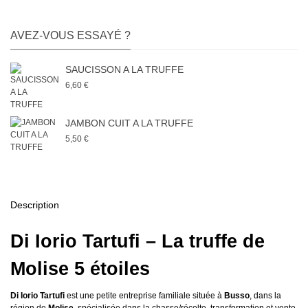
AVEZ-VOUS ESSAYÉ ?
SAUCISSON A LA TRUFFE
6,60 €
JAMBON CUIT A LA TRUFFE
5,50 €
Description
Di Iorio Tartufi – La truffe de
Molise 5 étoiles
Di Iorio Tartufi
est une petite entreprise familiale située à
Busso
, dans la
région de
Molise
, spécialisée dans la chasse/récolte, transformation et vente