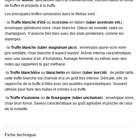
de truffes et produits à la truffe.
Les principales truffes ramassées dans le Molise sont :
- la
Truffe blanche d’été
ou
scorzone
en italien (
tuber aestivum vitt.
) :
enveloppe (péridium) noire, chair blanche. Odeur de noisette, radis ou
champignon. S’associe très bien avec des plats printaniers, comme les
asperges.
- la
Truffe blanche
(
tuber magnatum pico
) : enveloppe jaune-ocre voire
gris-verdâtre, chair blanche d’aspect marbré. Arôme intense caractéristique,
avec une saveur d’ail, d’échalotes, fromage fermenté ou même avec des
notes qui rappellent le gaz méthane.
-la
Truffe blanchâtre
ou
bianchetto
en italien (
tuber borchii
) : de petite taille,
cette truffe blanche est charnue et a un goût très intense. Délicate, elle se
rapproche de la truffe d’Alba avec ses qualités organoleptiques. Souvent
utilisée pour faire des huiles et crèmes à la truffe.
-la
Truffe d’automne
ou
de Bourgogne
(
tuber uncinatum
) : enveloppe noire,
chair brun foncé. Saveur caractéristique au goût agréable et proche de celui
de la noisette.
Fiche technique