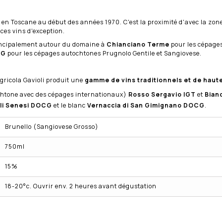
r en Toscane au début des années 1970. C'est la proximité d'avec la zo
 ces vins d'exception.
rincipalement autour du domaine à
Chianciano Terme
pour les cépages
CG
pour les cépages autochtones Prugnolo Gentile et Sangiovese.
gricola Gavioli produit une
gamme de vins traditionnels et de haute
htone avec des cépages internationaux)
Rosso Sergavio IGT
et
Bian
li Senesi
DOCG
et le blanc
Vernaccia di San Gimignano DOCG
.
Brunello (Sangiovese Grosso)
750ml
15%
18-20°c. Ouvrir env. 2 heures avant dégustation