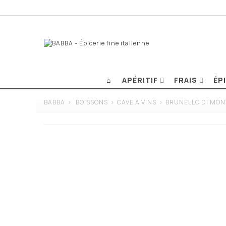
APÉRITIF
FRAIS
ÉP
BABBA
>
BOISSONS
>
CAVE À VINS
>
BRUNELLO DI MON