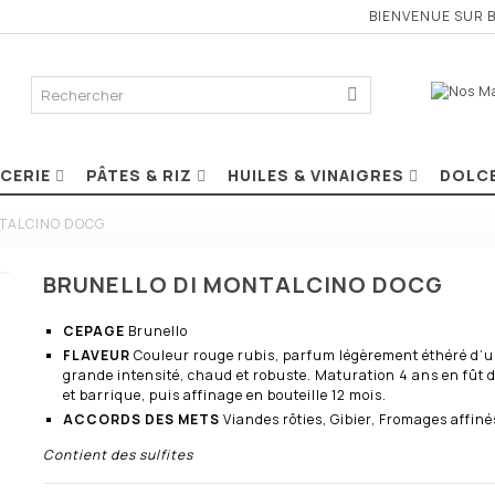
BIENVENUE SUR 
ICERIE
PÂTES & RIZ
HUILES & VINAIGRES
DOLC
TALCINO DOCG
BRUNELLO DI MONTALCINO DOCG
CEPAGE
Brunello
FLAVEUR
Couleur rouge rubis, parfum légèrement éthéré d’
grande intensité, chaud et robuste. Maturation 4 ans en fût 
et barrique, puis affinage en bouteille 12 mois.
ACCORDS DES METS
Viandes rôties, Gibier, Fromages affiné
Contient des sulfites