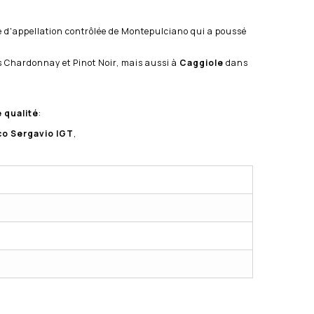
ne d'appellation contrôlée de Montepulciano qui a poussé
 Chardonnay et Pinot Noir, mais aussi à
Caggiole
dans
 qualité
:
co Sergavio IGT
,