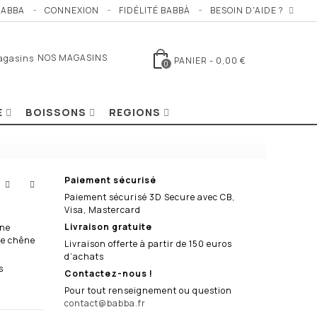
BABBA
CONNEXION
FIDÉLITÉ BABBÀ
BESOIN D'AIDE ?
NOS MAGASINS
PANIER
-
0,00 €
0
E
BOISSONS
REGIONS
Paiement sécurisé
Paiement sécurisé 3D Secure avec CB,
Visa, Mastercard
Livraison gratuite
une
de chêne
Livraison offerte à partir de 150 euros
d’achats
s
Contactez-nous !
Pour tout renseignement ou question
contact@babba.fr